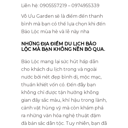
Liên hệ: 0905557219 – 0974955339
Vô Ưu Garden sẽ là điểm đến thanh
bình mà bạn có thể lựa chọn khi đến
Bảo Lộc mùa hè và lễ này nha
NHỮNG ĐỊA ĐIỂM DU LỊCH BẢO
LỘC MÀ BẠN KHÔNG NÊN BỎ QUA.
Bảo Lộc mang lại sức hút hấp dẫn
cho khách du lịch trong và ngoài
nước bởi nét đẹp bình dị, mộc mạc,
thuần khiết vốn có. Đến đây bạn
không chỉ được tận hưởng không
gian đầy sắc màu, khí hậu trong lành,
cảnh vật hùng vỹ mà còn khám phá
ra những văn hóa nghệ thuật đậm
đà bản sắc dân tộc. Tuy nhiên, bạn đã