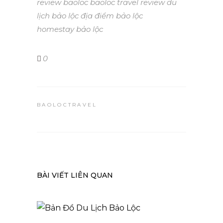
review baoloc
baoloc travel
review du
lịch bảo lộc
địa điểm bảo lộc
homestay bảo lộc
0
BAOLOCTRAVEL
BÀI VIẾT LIÊN QUAN