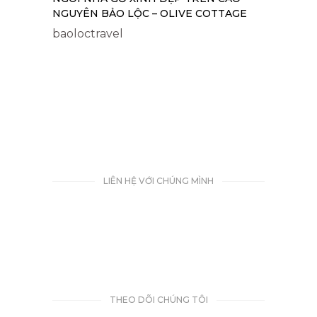
NGUYÊN BẢO LỘC – OLIVE COTTAGE
baoloctravel
LIÊN HỆ VỚI CHÚNG MÌNH
THEO DÕI CHÚNG TÔI