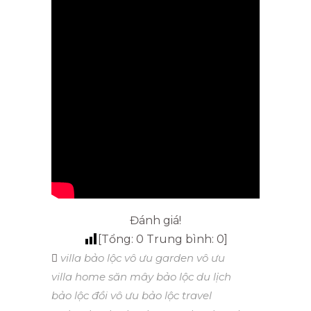
Đánh giá!
[Tổng:
0
Trung bình:
0
]
villa bảo lộc
vô ưu garden
vô ưu
villa
home săn mây bảo lộc
du lịch
bảo lộc
đồi vô ưu
bảo lộc travel