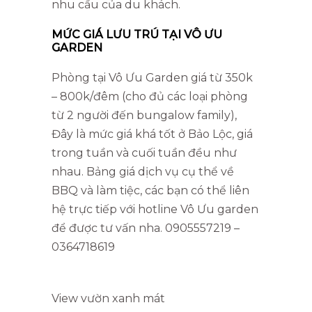
nhu cầu của du khách.
MỨC
GIÁ LƯU TRÚ TẠI VÔ ƯU
GARDEN
Phòng tại Vô Ưu Garden giá từ 350k
– 800k/đêm (cho đủ các loại phòng
từ 2 người đến bungalow family),
Đây là mức giá khá tốt ở Bảo Lộc, giá
trong tuần và cuối tuần đều như
nhau. Bảng giá dịch vụ cụ thể về
BBQ và làm tiệc, các bạn có thể liên
hệ trực tiếp với hotline Vô Ưu garden
để được tư vấn nha. 0905557219 –
0364718619
View vườn xanh mát