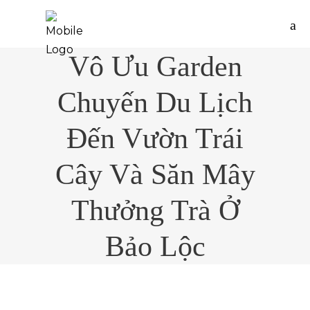
Vô Ưu Garden
Chuyến Du Lịch
Đến Vườn Trái
Cây Và Săn Mây
Thưởng Trà Ở
Bảo Lộc