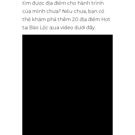
tìm được địa điểm cho hành trình
của mình chưa? Nếu chưa, bạn có
thể khám phá thêm 20 địa điểm Hot
tại Bảo Lộc qua video dưới đây.