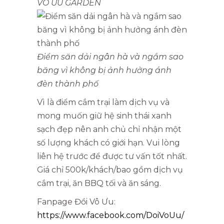
VÔ ƯU GARDEN
Điểm săn dải ngân hà và ngắm sao
băng vì không bị ảnh hưởng ánh
đèn thành phố
Vì là điểm cắm trại làm dịch vụ và
mong muốn giữ hệ sinh thái xanh
sạch đẹp nên anh chủ chỉ nhận một
số lượng khách có giới hạn. Vui lòng
liên hệ trước để được tư vấn tốt nhất.
Giá chỉ 500k/khách/bao gồm dịch vụ
cắm trại, ăn BBQ tối và ăn sáng.
Fanpage Đồi Vô Ưu:
https://www.facebook.com/DoiVoUu/