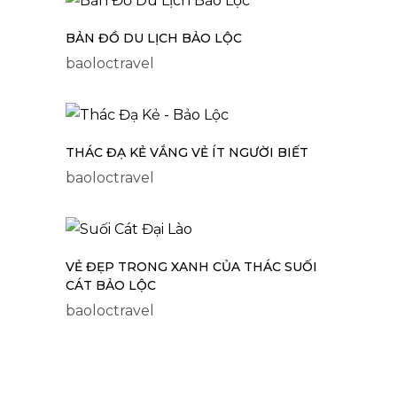
BẢN ĐỒ DU LỊCH BẢO LỘC
baoloctravel
THÁC ĐẠ KẺ VẮNG VẺ ÍT NGƯỜI BIẾT
baoloctravel
VẺ ĐẸP TRONG XANH CỦA THÁC SUỐI
CÁT BẢO LỘC
baoloctravel