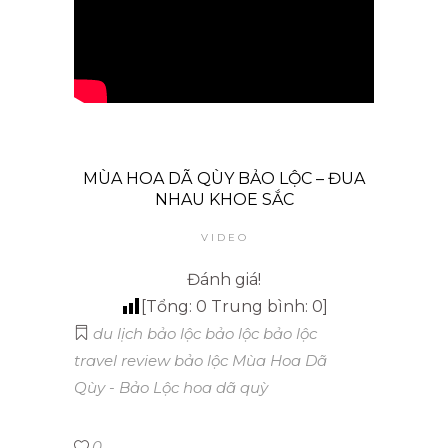
MÙA HOA DÃ QÙY BẢO LỘC – ĐUA
NHAU KHOE SẮC
VIDEO
Đánh giá!
[Tổng:
0
Trung bình:
0
]
du lịch bảo lộc
bảo lộc
bảo lộc
travel
review bảo lộc
Mùa Hoa Dã
Qùy - Bảo Lộc
hoa dã quỳ
0