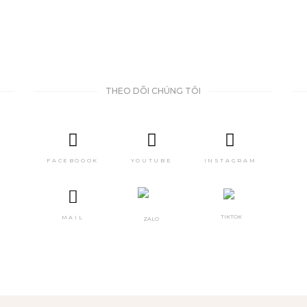
THEO DÕI CHÚNG TÔI
FACEBOOOK
YOUTUBE
INSTAGRAM
TIKTOK
MAIL
ZALO