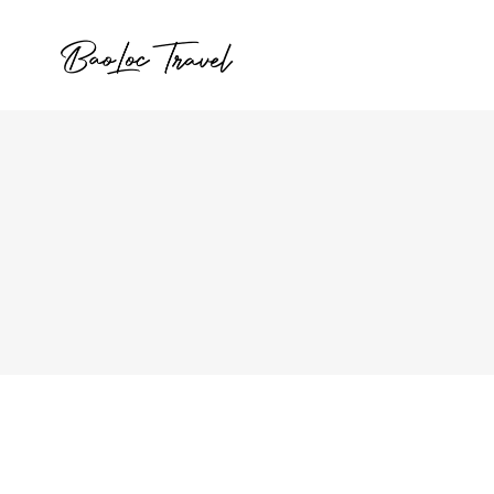
TÂM CHÂU FARM – CHỐN BÌNH YÊN
GIỮA ĐỒI CHÈ BẢO LỘC
,
ĐỊA ĐIỂM
TIN MỚI
2