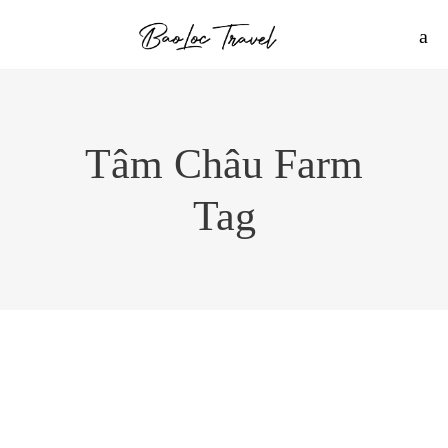
Tâm Châu Farm
Tag
TÂM CHÂU FARM – CHỐN BÌNH
YÊN GIỮA ĐỒI CHÈ BẢO LỘC
,
ĐỊA ĐIỂM
TIN MỚI
2